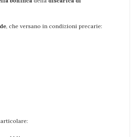
lla bonifica
della
discarica di
ade
, che versano in condizioni precarie:
particolare: