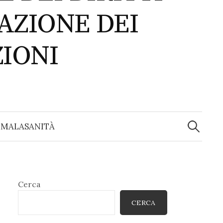
AZIONE DEI
ZIONI
Ricerca
per:
 MALASANITÀ
Cerca
CERCA